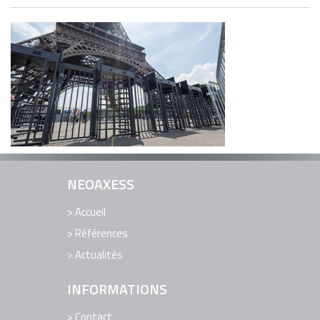
EDITION DE LOGICIELS
LOGICIELS
RÉFÉRENCES
ACTUALITÉS
CONTACT
SUPPORT TECHNIQUE ET ASSISTANCE
NEOAXESS
Accueil
Références
Actualités
INFORMATIONS
Contact