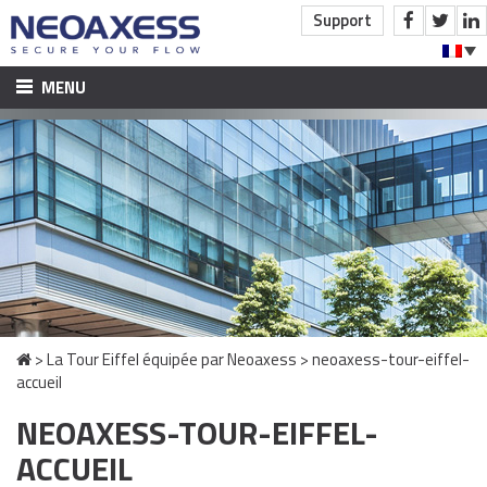
Support
MENU
ACCUEIL
À PROPOS
PRODUITS ET ACCOMPAGNEMENT
BTP ET ​CONSTRUCTION
CONTRÔLE D’ACCÈS
SOLUTIONS TUNNELS
>
La Tour Eiffel équipée par Neoaxess
>
neoaxess-tour-eiffel-
INDUSTRIE ET TERTIAIRE
accueil
CONTRÔLE D’ACCÈS
NEOAXESS-TOUR-EIFFEL-
VIDÉOSURVEILLANCE
ACCUEIL
DÉTECTION INTRUSION