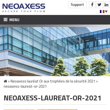
Support
MENU
ACCUEIL
À PROPOS
PRODUITS ET ACCOMPAGNEMENT
BTP ET ​CONSTRUCTION
CONTRÔLE D’ACCÈS
SOLUTIONS TUNNELS
>
Neoaxess lauréat Or aux trophées de la sécurité 2021
>
INDUSTRIE ET TERTIAIRE
neoaxess-laureat-or-2021
CONTRÔLE D’ACCÈS
NEOAXESS-LAUREAT-OR-2021
VIDÉOSURVEILLANCE
DÉTECTION INTRUSION