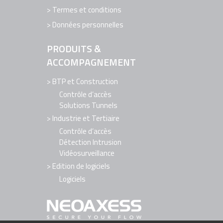
Termes et conditions
Données personnelles
PRODUITS &
ACCOMPAGNEMENT
BTP et Construction
Contrôle d’accès
Solutions Tunnels
Industrie et Tertiaire
Contrôle d’accès
Détection Intrusion
Vidéosurveillance
Edition de logiciels
Logiciels