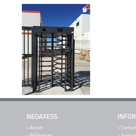
NEOAXESS
INFO
Accueil
Contac
Références
Support