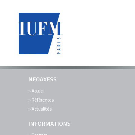
EDITION DE LOGICIELS
LOGICIELS
RÉFÉRENCES
ACTUALITÉS
CONTACT
SUPPORT TECHNIQUE ET ASSISTANCE
NEOAXESS
Accueil
Références
Actualités
INFORMATIONS