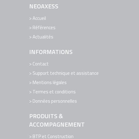
EDITION DE LOGICIELS
NEOAXESS
LOGICIELS
Accueil
Références
RÉFÉRENCES
Actualités
ACTUALITÉS
INFORMATIONS
CONTACT
SUPPORT TECHNIQUE ET ASSISTANCE
Contact
Support technique et assistance
Mentions légales
Termes et conditions
Données personnelles
PRODUITS &
ACCOMPAGNEMENT
BTP et Construction